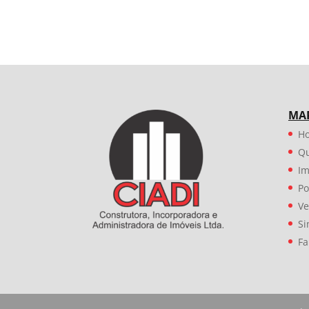
MAP
H
Q
Im
Po
Ve
Si
Fa