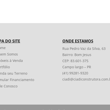
A DO SITE
ONDE ESTAMOS
ome
Rua Pedro Vaz da Silva, 63
uem Somos
Bairro: Bom Jesus
óveis à Venda
CEP: 83.601-375
rtfólio
Campo largo – PR
(41) 99281-9320
nda seu Terreno
ciadi@ciadiconstrutora.com.
mular Financiamento
le Conosco